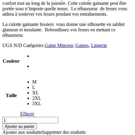
confort tout au long de la journée. Cette culotte gainante peut être
portée sous n’importe quelle tenue. Le réhausseur de fesses vous
aidera à soulever vos fesses pendant vos entraînements.
La culotte gainante fessiers vous donne une silhouette en sablier
glamour et moulante. Rebondissez vos fesses en mettant ce
réhausseur.
UGS
N/D
Catégories
Gaine Minceur
,
Gaines
,
Lingerie
Couleur
M
L
XL
Taille
2XL
3XL
Effacer
quantité
de
Ajouter au panier
Rehausseur
Ajouter aux souhaits
Supprimer des souhaits