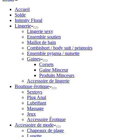
Accueil
Solde
Intimity Floral
Lingerie
Lingerie sexy
Ensemble soutien
Maillot de bain
Combishort / body suit / peignoirs
Ensemble pyjama / nuisette
Gaines
Corsets
Gaine Minceur
Produits Minceurs
Accessoire de lingerie
Boutique érotique
Sextoys
Plug Anal
Lubrifiant
Massage
Jeux
Accessoire Érotique
Accessoire de mode
Chapeaux de plage
Lunette