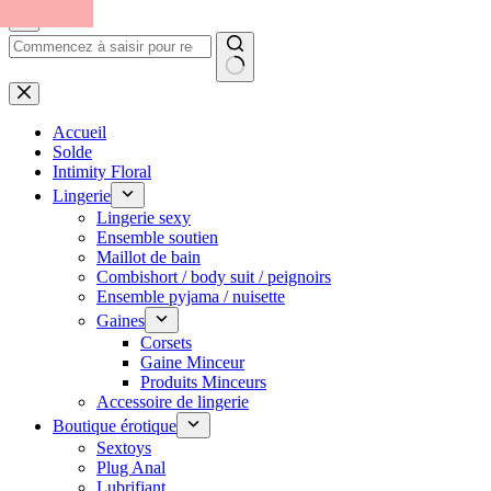
Passer
au
contenu
Aucun
résultat
Accueil
Solde
Intimity Floral
Lingerie
Lingerie sexy
Ensemble soutien
Maillot de bain
Combishort / body suit / peignoirs
Ensemble pyjama / nuisette
Gaines
Corsets
Gaine Minceur
Produits Minceurs
Accessoire de lingerie
Boutique érotique
Sextoys
Plug Anal
Lubrifiant